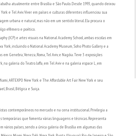
 e trabalha atualmente entre Brasília e São Paulo. Desde 1993, quando deixou
 York e Tel Aviv. Viver em países e culturas diferentes influenciou sua
isagem urbana e natural, mas não em um sentido literal. Ela procura o
lgo efêmero e poético.
raphy (ICP) e artes visuais na National Academy School, ambas escolas em
Nova York, incluindo o National Academy Museum, Soho Photo Gallery e a
 em Genebra, Veneza, Roma, Tel Aviv, e Nagóia. Teve 3 exposições
k, na galeria do Teatro Jaffa, em Tel Aviv e na galeria espace L, em
Miami, ARTEXPO New York e The Affordable Art Fair New York e seu
l, Brasil, Bélgica e Suiça.
tistas contemporâneos no mercado e na cena institucional. Privilegia a
s temporárias que fomenta várias linguagens e técnicas. Representa
e em vários países, sendo a única galeria de Brasília em algumas das
éxico, Miami, Nova Déli, Nova York, Punta (Uruguai), Rio de Janeiro e São