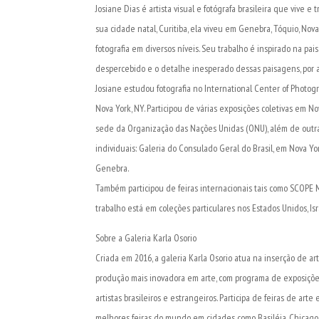
Josiane Dias é artista visual e fotógrafa brasileira que vive
sua cidade natal, Curitiba, ela viveu em Genebra, Tóquio, Nova
fotografia em diversos níveis. Seu trabalho é inspirado na pa
despercebido e o detalhe inesperado dessas paisagens, por a
Josiane estudou fotografia no International Center of Photog
Nova York, NY. Participou de várias exposições coletivas em 
sede da Organização das Nações Unidas (ONU), além de outras
individuais: Galeria do Consulado Geral do Brasil, em Nova Yor
Genebra.
Também participou de feiras internacionais tais como SCOPE 
trabalho está em coleções particulares nos Estados Unidos, Israe
Sobre a Galeria Karla Osorio
Criada em 2016, a galeria Karla Osorio atua na inserção de ar
produção mais inovadora em arte, com programa de exposiçõe
artistas brasileiros e estrangeiros. Participa de feiras de art
melhores feiras do mundo em cidades como Basiléia, Chicago, M