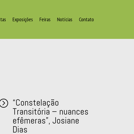
stas
Exposições
Feiras
Notícias
Contato
“Constelação
=
Transitória – nuances
efêmeras”, Josiane
Dias