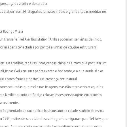
 presença da artista e do curador
Bus Station”, com 24 fotografias, formatos médio e grande, todas inéditas no
or Rodrigo Vilela
 transe” e “Tel Aviv Bus Station”. Ambas poderiam ser vistas, de início,
por imagens conectadas por pontos e linhas de cor, que estruturam
om suas toalhas, cadeiras, livros, cangas, chinelos e crocs que pontuam um
 ali, impassível, com suas pedras, vento e horizonte, e o que muda são os
uas cores, formas e gestos, sua presença anti-natural.
 cores saturadas, que estão nas imagens, mas não representam aqueles
to familiar quanto artificial, e colocam esses personagens em primeiro
naturalmente.
stro fragmentado de um edifício bauhausiano na cidade-símbolo da escola
 1933, muitos de seus talentosos integrantes migraram para Tel-Aviv, que
scola. A cidade conta com mais de 4 mil edifícios construídos no estilo