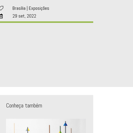
Brasília
|
Exposições

29 set, 2022

Conheça também