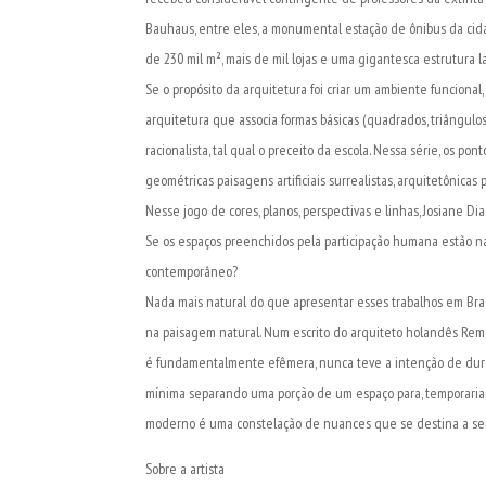
Bauhaus, entre eles, a monumental estação de ônibus da cid
de 230 mil m², mais de mil lojas e uma gigantesca estrutura la
Se o propósito da arquitetura foi criar um ambiente funcional
arquitetura que associa formas básicas (quadrados, triângulos 
racionalista, tal qual o preceito da escola. Nessa série, os po
geométricas paisagens artificiais surrealistas, arquitetônicas
Nesse jogo de cores, planos, perspectivas e linhas, Josiane D
Se os espaços preenchidos pela participação humana estão 
contemporâneo?
Nada mais natural do que apresentar esses trabalhos em Bra
na paisagem natural. Num escrito do arquiteto holandês Rem K
é fundamentalmente efêmera, nunca teve a intenção de dur
mínima separando uma porção de um espaço para, temporariamen
moderno é uma constelação de nuances que se destina a ser t
Sobre a artista