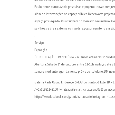
Paulo, entre outros. Apoia pesquisas e projetos inovadores, te
além de intervenções no espaço público. Desenvolve projetos c
espaço privilegiado. Atua também no mercado secundário. Alé
pavilhões e área externa com jardins, possui escritório em São
.
Serviço:
Exposição
“CONSTELAÇÃO TRANSITÓRIA – nuances efêmeras” individual de 
Abertura: Sábado, 1º de outubro, entre 11-15h Visitação até 
sempre mediante agendamento prévio por telefone, DM no i
Galeria Karla Osorio Endereço: SMDB Conjunto 31 Lote 1B – Lag
/ +5561981142100 (whatsapp) E-mail: karla.osorio02@gmail.co
https://www.facebook.com/galeriakarlaosorio Instagram: https