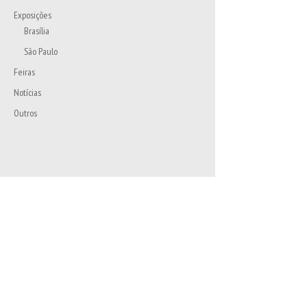
Exposições
Brasília
São Paulo
Feiras
Notícias
Outros