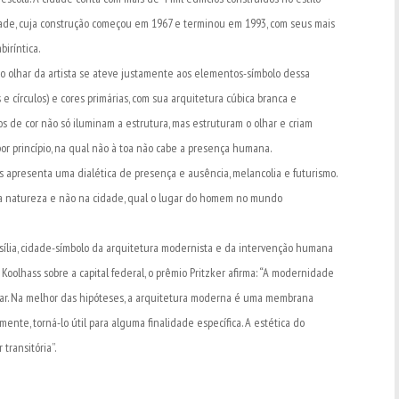
ade, cuja construção começou em 1967 e terminou em 1993, com seus mais
biríntica.
, o olhar da artista se ateve justamente aos elementos-símbolo dessa
e círculos) e cores primárias, com sua arquitetura cúbica branca e
ntos de cor não só iluminam a estrutura, mas estruturam o olhar e criam
 por princípio, na qual não à toa não cabe a presença humana.
ias apresenta uma dialética de presença e ausência, melancolia e futurismo.
na natureza e não na cidade, qual o lugar do homem no mundo
sília, cidade-símbolo da arquitetura modernista e da intervenção humana
oolhass sobre a capital federal, o prêmio Pritzker afirma: “A modernidade
ar. Na melhor das hipóteses, a arquitetura moderna é uma membrana
te, torná-lo útil para alguma finalidade específica. A estética do
ransitória”.