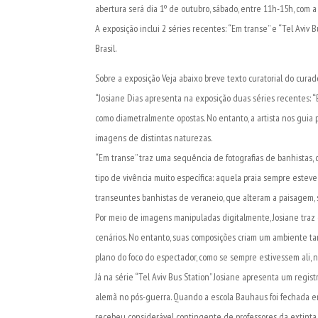
abertura será dia 1º de outubro, sábado, entre 11h-15h, com a
A exposição inclui 2 séries recentes: “Em transe” e “Tel Aviv 
Brasil.
Sobre a exposição Veja abaixo breve texto curatorial do curad
“Josiane Dias apresenta na exposição duas séries recentes: “Em
como diametralmente opostas. No entanto, a artista nos guia 
imagens de distintas naturezas.
“Em transe” traz uma sequência de fotografias de banhistas, c
tipo de vivência muito específica: aquela praia sempre esteve
transeuntes banhistas de veraneio, que alteram a paisagem, s
Por meio de imagens manipuladas digitalmente, Josiane traz
cenários. No entanto, suas composições criam um ambiente tan
plano do foco do espectador, como se sempre estivessem ali, 
Já na série “Tel Aviv Bus Station” Josiane apresenta um regi
alemã no pós-guerra. Quando a escola Bauhaus foi fechada em
recebeu considerável contingente de professores da extinta e