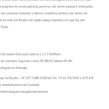
m programa de cursos, palestras, parcerias com outros espaços e instituições,
om curadores visitantes e oferece residência artística com atelier, em
m da sede em Brasília com amplo espaço expositivo no Lago Sul, com
 Paulo.
Josiane Dias Local: Galerias 1, 2 e 3 Pavilhão I
21 de novembro. Segunda à sexta, 09-18h30 | Sábado 09-14h,
nstagram ou whatsapp.
o Sul Brasília – DF CEP 71.680-310 Brasil Tel.: +55 61. 3367 6303 e 6353 #20
m www.karlaosorio.com Facebook:
://www.instagram.com/galeriakarlaosorio