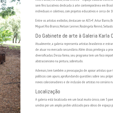
sem fins lucrativos dedicada à arte contemporânea em Brasíli
individuais e coletivas, com projetos educativos e cerca de 1
Entre os artistas exibidos, destacam-se AES+F, Artur Barrio, B
Miguel Rio Branco, Nelson Leirner, Rosângela Rennó, Sebasti
Do Gabinete de arte à Galeria Karla 
Atualmente, a galeria representa artistas brasileiros e est
de atuar no mercado secundário. Além disso, privilegia a pr
diversificadas. Dessa forma, seu programa tem um foco impor
abstracionismo na pintura, sobretudo.
Ademais, tem também a preocupação de apoiar artistas que
políticos com apuro, aprofundando questões sobre seu própri
novos colecionadores e de inclusão de artistas no cenário na
Localização
A galeria está localizada em um local muito único, com 5 pavi
unidos por um amplo jardim utilizado para obras de espaço p