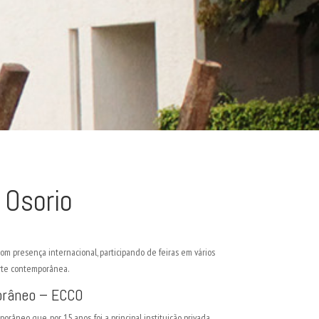
 Osorio
com presença internacional, participando de feiras em vários
arte contemporânea.
orâneo – ECCO
râneo que, por 15 anos, foi a principal instituição privada