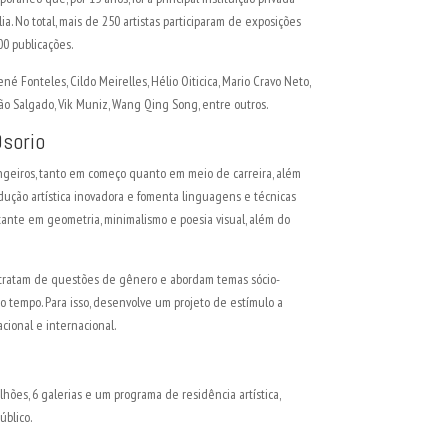
a. No total, mais de 250 artistas participaram de exposições
00 publicações.
ené Fonteles, Cildo Meirelles, Hélio Oiticica, Mario Cravo Neto,
ão Salgado, Vik Muniz, Wang Qing Song, entre outros.
Osorio
rangeiros, tanto em começo quanto em meio de carreira, além
odução artística inovadora e fomenta linguagens e técnicas
tante em geometria, minimalismo e poesia visual, além do
 tratam de questões de gênero e abordam temas sócio-
o tempo. Para isso, desenvolve um projeto de estímulo a
cional e internacional.
lhões, 6 galerias e um programa de residência artística,
úblico.