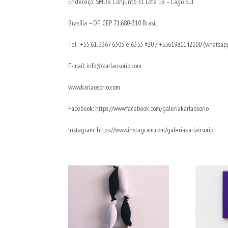
Endereço: SMDB Conjunto 31 Lote 1B – Lago Sul
Brasília – DF, CEP 71.680-310 Brasil
Tel.: +55 61. 3367 6303 e 6353 #20 / +5561981142100 (whatsap
E-mail: info@karlaosorio.com
www.karlaosorio.com
Facebook: https://www.facebook.com/galeriakarlaosorio
Instagram: https://www.instagram.com/galeriakarlaosorio