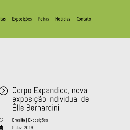
stas
Exposições
Feiras
Notícias
Contato
Corpo Expandido, nova
=
exposição individual de
Élle Bernardini
Brasília
|
Exposições

9 dez, 2019
