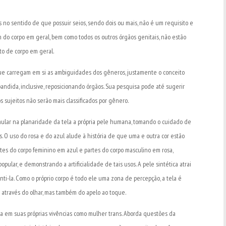
no sentido de que possuir seios, sendo dois ou mais, não é um requisito e
m do corpo em geral, bem como todos os outros órgãos genitais, não estão
to de corpo em geral.
ue carregam em si as ambiguidades dos gêneros, justamente o conceito
pandida, inclusive, reposicionando órgãos. Sua pesquisa pode até sugerir
sujeitos não serão mais classificados por gênero.
imular na planaridade da tela a própria pele humana, tomando o cuidado de
s. O uso do rosa e do azul alude à história de que uma e outra cor estão
rtes do corpo feminino em azul e partes do corpo masculino em rosa,
opular, e demonstrando a artificialidade de tais usos. A pele sintética atrai
nti-la. Como o próprio corpo é todo ele uma zona de percepção, a tela é
 através do olhar, mas também do apelo ao toque.
a em suas próprias vivências como mulher trans. Aborda questões da