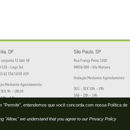
ília, DF
São Paulo, SP
conjunto 31 lote 1B
Rua França Pinto, 1100
0-310 – Lago Sul
04016-004 – Vila Mariana
+55 61 3367 6303 #20
Visitação Mediante Agendamento
ação Mediante Agendamento
SEG – SEX 10h – 19h
 SEX 9h – 18h30
SÁB – 10h – 14h
 10h – 14h
 em "Permitir", entendemos que você concorda com nossa Política de
Agendar visita
ar visita
g "Allow," we understand that you agree to our Privacy Policy