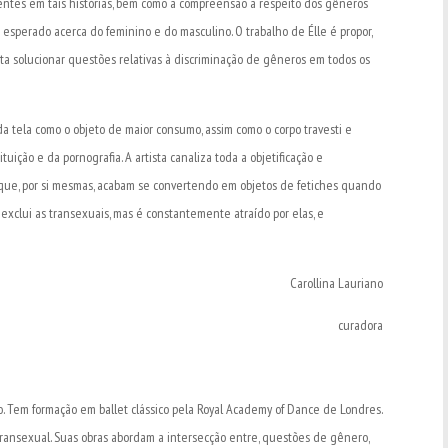
entes em tais histórias, bem como a compreensão a respeito dos gêneros
perado acerca do feminino e do masculino. O trabalho de Élle é propor,
ta solucionar questões relativas à discriminação de gêneros em todos os
da tela como o objeto de maior consumo, assim como o corpo travesti e
uição e da pornografia. A artista canaliza toda a objetificação e
s que, por si mesmas, acabam se convertendo em objetos de fetiches quando
exclui as transexuais, mas é constantemente atraído por elas, e
Carollina Lauriano
curadora
lo. Tem formação em ballet clássico pela Royal Academy of Dance de Londres.
ransexual. Suas obras abordam a intersecção entre, questões de gênero,