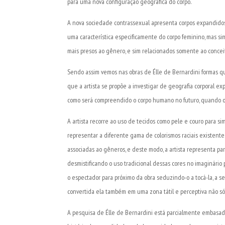
para uma nova configuração geográfica do corpo.
A nova sociedade contrassexual apresenta corpos expandidos 
uma característica especificamente do corpo feminino, mas si
mais presos ao gênero, e sim relacionados somente ao concei
Sendo assim vemos nas obras de Élle de Bernardini formas q
que a artista se propõe a investigar de geografia corporal ex
como será compreendido o corpo humano no futuro, quando os 
A artista recorre ao uso de tecidos como pele e couro para s
representar a diferente gama de colorismos raciais existente
associadas ao gêneros, e deste modo, a artista representa pa
desmistificando o uso tradicional dessas cores no imaginário p
o espectador para próximo da obra seduzindo-o a tocá-la, a se
convertida ela também em uma zona tátil e perceptiva não só
A pesquisa de Élle de Bernardini está parcialmente embasad