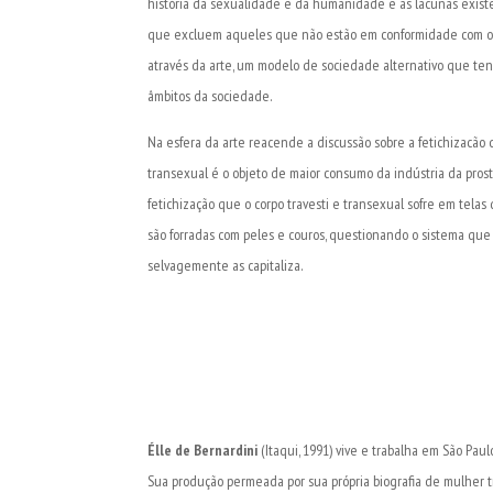
história da sexualidade e da humanidade e as lacunas exist
que excluem aqueles que não estão em conformidade com o es
através da arte, um modelo de sociedade alternativo que ten
âmbitos da sociedade.
Na esfera da arte reacende a discussão sobre a fetichizacão 
transexual é o objeto de maior consumo da indústria da prostit
fetichização que o corpo travesti e transexual sofre em tela
são forradas com peles e couros, questionando o sistema que 
selvagemente as capitaliza.
Élle de Bernardini
(Itaqui, 1991) vive e trabalha em São Pau
Sua produção permeada por sua própria biografia de mulher t