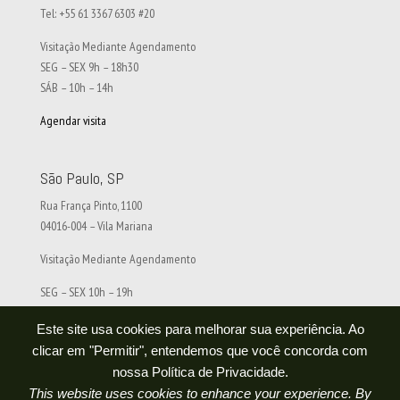
Tel: +55 61 3367 6303 #20
Visitação Mediante Agendamento
SEG – SEX 9h – 18h30
SÁB – 10h – 14h
Agendar visita
São Paulo, SP
Rua França Pinto, 1100
04016-004 – Vila Mariana
Visitação Mediante Agendamento
SEG – SEX 10h – 19h
SÁB – 10h – 14h
Este site usa cookies para melhorar sua experiência. Ao
Agendar visita
clicar em "Permitir", entendemos que você concorda com
nossa Política de Privacidade.
Redes Sociais
This website uses cookies to enhance your experience. By