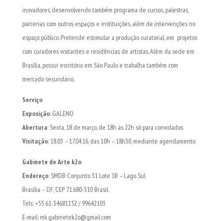
inovadores, desenvolvendo também programa de cursos, palestras,
parcerias com outros espaços e instituições, além de intervenções no
espaço público. Pretende estimular a produção curatorial, em projetos
com curadores visitantes e residências de artistas. Além da sede em
Brasília, possui escritório em São Paulo e trabalha também com
mercado secundário.
Serviço
Exposição
: GALENO
Abertura
: Sexta, 18 de março, de 18h às 22h só para convidados
Visitação
: 18.03 – 17.04.16, das 10h – 18h30, mediante agendamento
Gabinete de Arte k2o
Endereço
: SMDB Conjunto 31 Lote 1B – Lago Sul
Brasília – DF, CEP 71.680-310 Brasil.
Tels: +55 61. 34681152 / 99642103
E-mail: mk.gabinetek2o@gmail.com