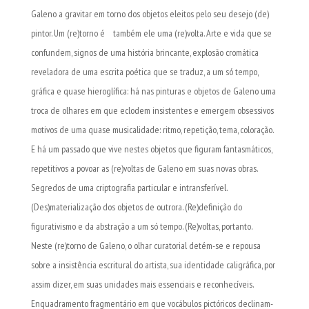
Galeno a gravitar em torno dos objetos eleitos pelo seu desejo (de)
pintor. Um (re)torno é também ele uma (re)volta. Arte e vida que se
confundem, signos de uma história brincante, explosão cromática
reveladora de uma escrita poética que se traduz, a um só tempo,
gráfica e quase hieroglífica: há nas pinturas e objetos de Galeno uma
troca de olhares em que eclodem insistentes e emergem obsessivos
motivos de uma quase musicalidade: ritmo, repetição, tema, coloração.
E há um passado que vive nestes objetos que figuram fantasmáticos,
repetitivos a povoar as (re)voltas de Galeno em suas novas obras.
Segredos de uma criptografia particular e intransferível.
(Des)materialização dos objetos de outrora. (Re)definição do
figurativismo e da abstração a um só tempo. (Re)voltas, portanto.
Neste (re)torno de Galeno, o olhar curatorial detém-se e repousa
sobre a insistência escritural do artista, sua identidade caligráfica, por
assim dizer, em suas unidades mais essenciais e reconhecíveis.
Enquadramento fragmentário em que vocábulos pictóricos declinam-