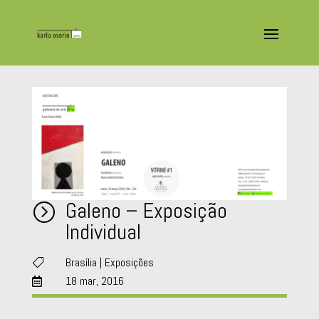
Galeno – Exposição
=
Individual
Brasília
|
Exposições

18 mar, 2016
