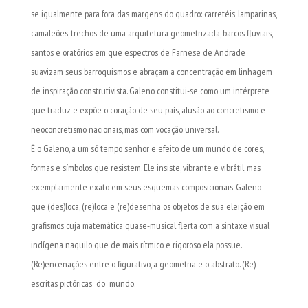
se igualmente para fora das margens do quadro: carretéis, lamparinas,
camaleões, trechos de uma arquitetura geometrizada, barcos fluviais,
santos e oratórios em que espectros de Farnese de Andrade
suavizam seus barroquismos e abraçam a concentração em linhagem
de inspiração construtivista. Galeno constitui-se como um intérprete
que traduz e expõe o coração de seu país, alusão ao concretismo e
neoconcretismo nacionais, mas com vocação universal.
É o Galeno, a um só tempo senhor e efeito de um mundo de cores,
formas e símbolos que resistem. Ele insiste, vibrante e vibrátil, mas
exemplarmente exato em seus esquemas composicionais. Galeno
que (des)loca, (re)loca e (re)desenha os objetos de sua eleição em
grafismos cuja matemática quase-musical flerta com a sintaxe visual
indígena naquilo que de mais rítmico e rigoroso ela possue.
(Re)encenações entre o figurativo, a geometria e o abstrato. (Re)
escritas pictóricas do mundo.